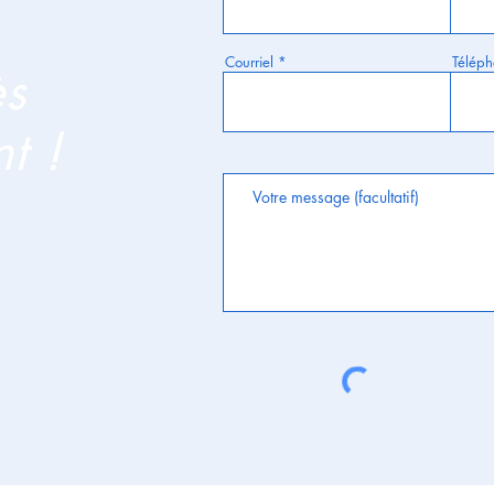
Courriel
Télép
ès
t !