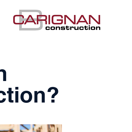
n
ction?