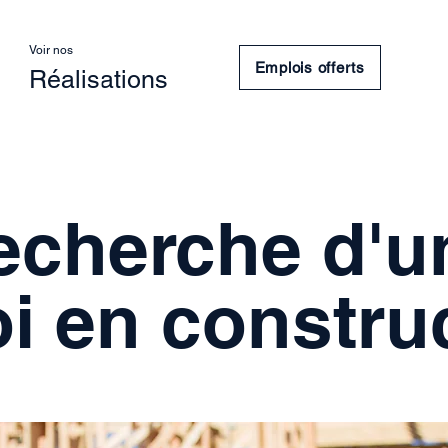
I Want to
Voir nos
Emplois offerts
Réalisations
recherche d'u
i en constru